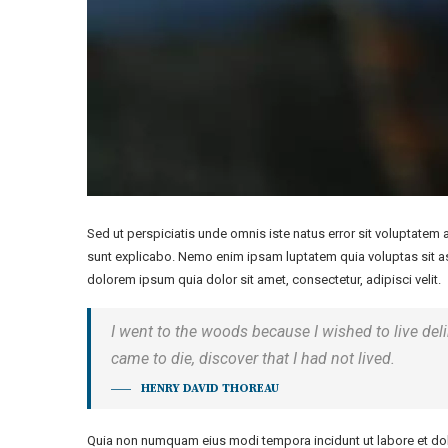
Sed ut perspiciatis unde omnis iste natus error sit voluptatem
sunt explicabo. Nemo enim ipsam luptatem quia voluptas sit as
dolorem ipsum quia dolor sit amet, consectetur, adipisci velit.
I went to the woods because I wished to live delibe
came to die, discover that I had not lived.
HENRY DAVID THOREAU
Quia non numquam eius modi tempora incidunt ut labore et dol