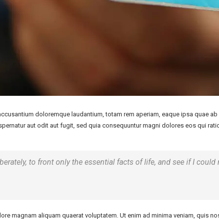
 accusantium doloremque laudantium, totam rem aperiam, eaque ipsa quae ab illo
pernatur aut odit aut fugit, sed quia consequuntur magni dolores eos qui rat
rately, to front only the essential facts of life, and see if I could
ore magnam aliquam quaerat voluptatem. Ut enim ad minima veniam, quis nostr