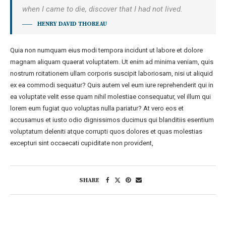
when I came to die, discover that I had not lived.
HENRY DAVID THOREAU
Quia non numquam eius modi tempora incidunt ut labore et dolore
magnam aliquam quaerat voluptatem. Ut enim ad minima veniam, quis
nostrum rcitationem ullam corporis suscipit laboriosam, nisi ut aliquid
ex ea commodi sequatur? Quis autem vel eum iure reprehenderit qui in
ea voluptate velit esse quam nihil molestiae consequatur, vel illum qui
lorem eum fugiat quo voluptas nulla pariatur? At vero eos et
accusamus et iusto odio dignissimos ducimus qui blanditiis esentium
voluptatum deleniti atque corrupti quos dolores et quas molestias
excepturi sint occaecati cupiditate non provident,
SHARE